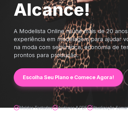
Alcance!
A Modelista Online reúne mais de 20 ano
experiência em modelagem para ajudar 
na moda com segurança, economia de t
prontos para produção.
Escolha Seu Plano e Comece Agora!
Moldes Testados
Audaces & PDF
Atualização Seman