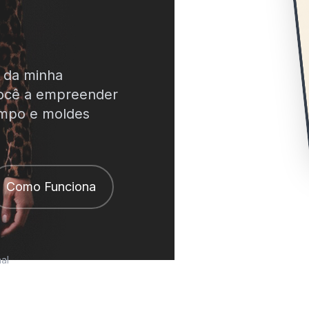
s da minha
você a empreender
empo e moldes
Como Funciona
al