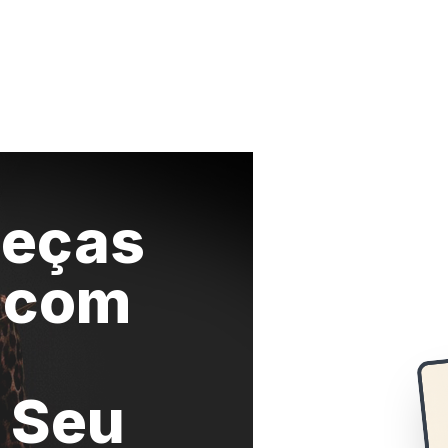
peças
s com
%
 Seu